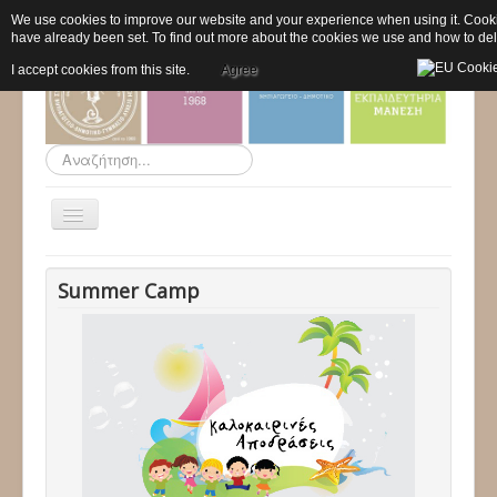
We use cookies to improve our website and your experience when using it. Cookies
have already been set. To find out more about the cookies we use and how to de
I accept cookies from this site.
Agree
Αναζήτηση...
Εναλλαγή
πλοήγησης
Αρχική
Summer Camp
Το σχολείο μας
Προ - Νηπιαγωγείο
Δημοτικό
Προγράμματα
Δραστηριότητες
Ανακοινώσεις