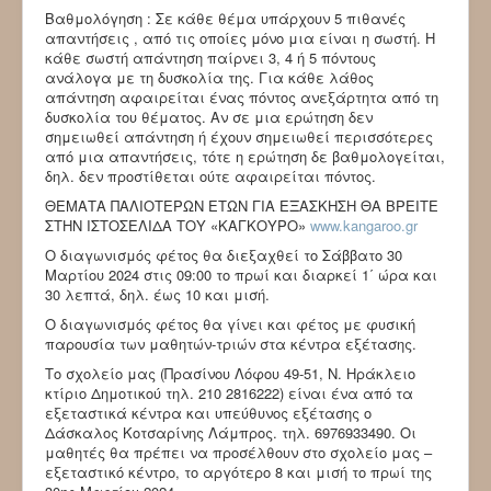
Βαθμολόγηση : Σε κάθε θέμα υπάρχουν 5 πιθανές
απαντήσεις , από τις οποίες μόνο μια είναι η σωστή. Η
κάθε σωστή απάντηση παίρνει 3, 4 ή 5 πόντους
ανάλογα με τη δυσκολία της. Για κάθε λάθος
απάντηση αφαιρείται ένας πόντος ανεξάρτητα από τη
δυσκολία του θέματος. Αν σε μια ερώτηση δεν
σημειωθεί απάντηση ή έχουν σημειωθεί περισσότερες
από μια απαντήσεις, τότε η ερώτηση δε βαθμολογείται,
δηλ. δεν προστίθεται ούτε αφαιρείται πόντος.
ΘΕΜΑΤΑ ΠΑΛΙΟΤΕΡΩΝ ΕΤΩΝ ΓΙΑ ΕΞΑΣΚΗΣΗ ΘΑ ΒΡΕΙΤΕ
ΣΤΗΝ ΙΣΤΟΣΕΛΙΔΑ ΤΟΥ «ΚΑΓΚΟΥΡΟ»
www.kangaroo.gr
Ο διαγωνισμός φέτος θα διεξαχθεί το Σάββατο 30
Μαρτίου 2024 στις 09:00 το πρωί και διαρκεί 1΄ ώρα και
30 λεπτά, δηλ. έως 10 και μισή.
Ο διαγωνισμός φέτος θα γίνει και φέτος με φυσική
παρουσία των μαθητών-τριών στα κέντρα εξέτασης.
Το σχολείο μας (Πρασίνου Λόφου 49-51, Ν. Ηράκλειο
κτίριο Δημοτικού τηλ. 210 2816222) είναι ένα από τα
εξεταστικά κέντρα και υπεύθυνος εξέτασης ο
Δάσκαλος Κοτσαρίνης Λάμπρος. τηλ. 6976933490. Οι
μαθητές θα πρέπει να προσέλθουν στο σχολείο μας –
εξεταστικό κέντρο, το αργότερο 8 και μισή το πρωί της